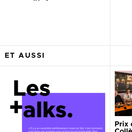
ET AUSSI
Prix
Coll