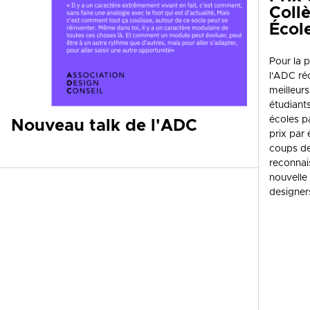
Coll
Écol
Pour la p
l'ADC r
meilleurs
étudiant
écoles p
Nouveau talk de l'ADC
prix par 
coups de
reconnai
nouvelle
designer