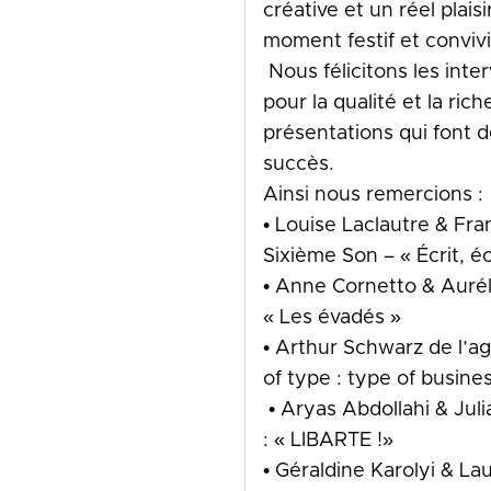
créative et un réel plais
moment festif et convivi
Nous félicitons les int
pour la qualité et la ric
présentations qui font d
succès.
Ainsi nous remercions :
• Louise Laclautre & Fr
Sixième Son – « Écrit, éc
• Anne Cornetto & Aurél
« Les évadés »
• Arthur Schwarz de l’a
of type : type of busine
• Aryas Abdollahi & Jul
: « LIBARTE !»
• Géraldine Karolyi & L