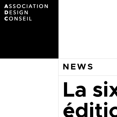
NEWS
La si
éditi