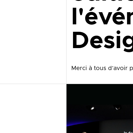
l'évé
Desi
Merci à tous d’avoir 