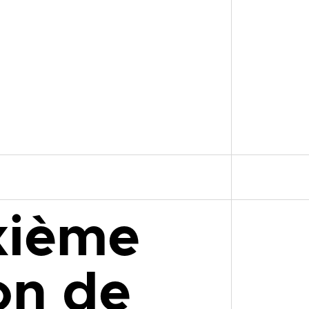
xième
on de