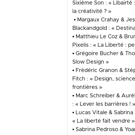
Sixième Son : « Libairté : 
la créativité ? »
• Margaux Crahay & Jes
Blackandgold : « Destin
• Matthieu Le Coz & Br
Pixelis : « La Liberté 
• Grégoire Bucher & Tho
Slow Design »
• Frédéric Granon & Sté
Fitch : « Design, scienc
frontières »
• Marc Schreiber & Auré
: « Lever les barrières ! 
• Lucas Vitale & Sabrin
« La liberté fait vendre 
• Sabrina Pedroso & Yo