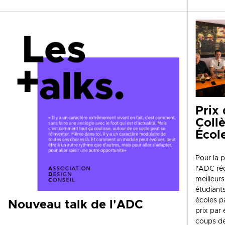
Prix
Coll
Écol
Pour la p
l'ADC r
meilleurs
étudiant
écoles p
Nouveau talk de l'ADC
prix par 
coups de