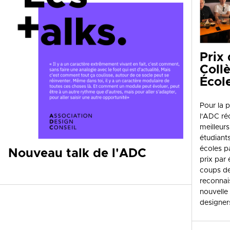
Prix
Coll
Écol
Pour la p
l'ADC r
meilleurs
étudiant
écoles p
Nouveau talk de l'ADC
prix par 
coups de
reconnai
nouvelle
designer