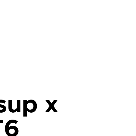
sup x
T6