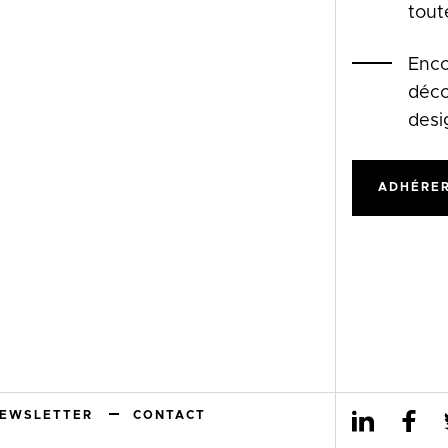
tout
Enco
déco
desi
ADHÉRER
EWSLETTER
CONTACT