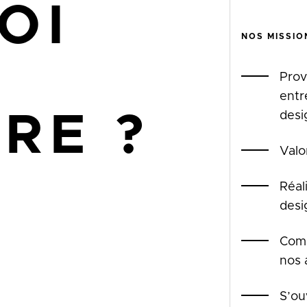
OI
NOS MISSIO
Prov
entr
RE ?
desi
Valo
Réal
desi
Comm
nos 
S’ou