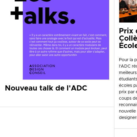
Prix
Coll
Écol
Pour la p
l'ADC r
meilleurs
étudiant
écoles p
Nouveau talk de l'ADC
prix par 
coups de
reconnai
nouvelle
designer